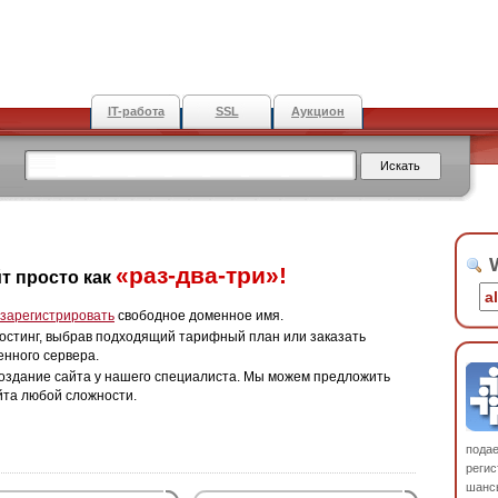
IT-работа
SSL
Аукцион
W
«раз-два-три»!
т просто как
зарегистрировать
свободное доменное имя.
остинг, выбрав подходящий тарифный план или заказать
енного сервера.
оздание сайта у нашего специалиста. Мы можем предложить
йта любой сложности.
пода
регис
шанс