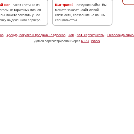
ой шаг
- заказ хостинга из
Шаг третий
- создание сайта. Вы
агаемых тарифных планов.
можете заказать сайт любой
 вы можете заказать у нас
сложности, связавшись с нашим
овку выделенного сервера.
специалистом.
ов
·
Аренда, покупка и продажа IP-адресов
·
Job
·
SSL-сертификаты
·
Освобождающие
Домен зарегистрирован через
i7.RU
.
Whois