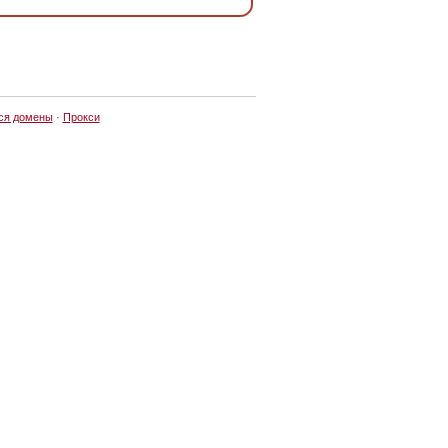
ся домены
·
Прокси