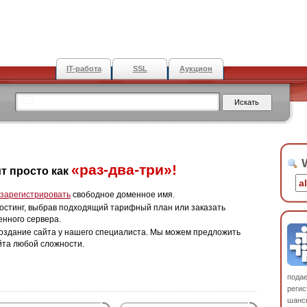
IT-работа
SSL
Аукцион
W
«раз-два-три»!
т просто как
зарегистрировать
свободное доменное имя.
остинг, выбрав подходящий тарифный план или заказать
енного сервера.
оздание сайта у нашего специалиста. Мы можем предложить
йта любой сложности.
пода
регис
шанс