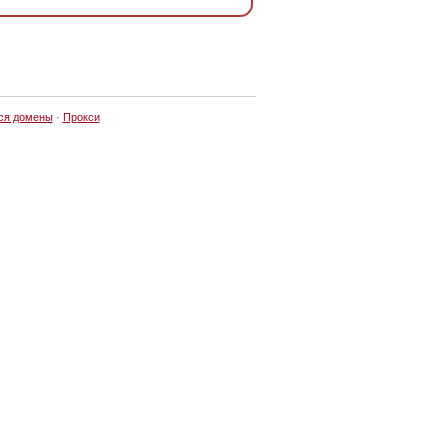
ся домены
·
Прокси