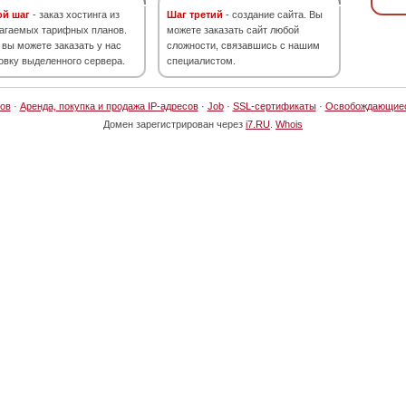
ой шаг
- заказ хостинга из
Шаг третий
- создание сайта. Вы
агаемых тарифных планов.
можете заказать сайт любой
 вы можете заказать у нас
сложности, связавшись с нашим
овку выделенного сервера.
специалистом.
ов
·
Аренда, покупка и продажа IP-адресов
·
Job
·
SSL-сертификаты
·
Освобождающие
Домен зарегистрирован через
i7.RU
.
Whois